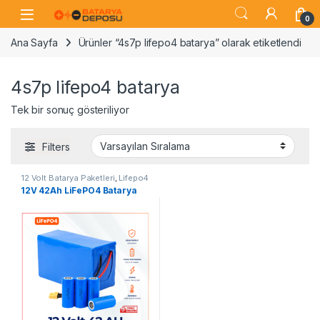
Skip to navigation
Skip to content
Open
0
Ana Sayfa
Ürünler “4s7p lifepo4 batarya” olarak etiketlendi
4s7p lifepo4 batarya
Tek bir sonuç gösteriliyor
Filters
12 Volt Batarya Paketleri
,
Lifepo4
Batarya Paketleri
12V 42Ah LiFePO4 Batarya