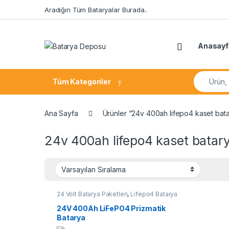
Skip to navigation
Skip to content
Aradığın Tüm Bataryalar Burada..
Open
Anasayf
Search fo
Tüm Kategoriler
Ana Sayfa
Ürünler “24v 400ah lifepo4 kaset bata
24v 400ah lifepo4 kaset batar
24 Volt Batarya Paketleri
,
Lifepo4 Batarya
Paketleri
24V 400Ah LiFePO4 Prizmatik
Batarya