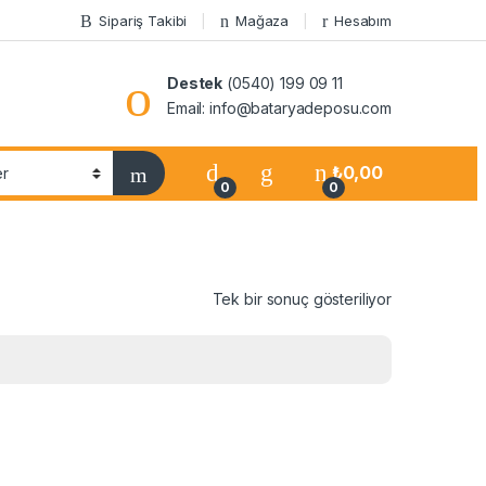
Sipariş Takibi
Mağaza
Hesabım
Destek
(0540) 199 09 11
Email: info@bataryadeposu.com
₺
0,00
0
0
Tek bir sonuç gösteriliyor