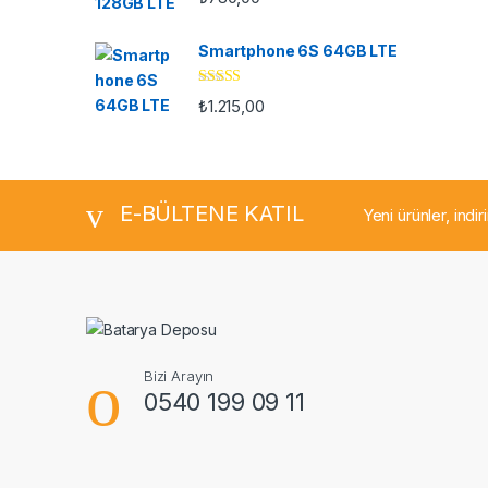
Smartphone 6S 64GB LTE
5 üzerinden
₺
1.215,00
4.33
oy aldı
E-BÜLTENE KATIL
Yeni ürünler, indi
Bizi Arayın
0540 199 09 11