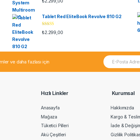
₺
2.299,00
Tablet Red EliteBook Revolve 810 G2
5
₺
2.299,00
üzerinde
n
3.33
oy aldı
E
rimler ve daha fazlası için
m
a
i
l
*
Hızlı Linkler
Kurumsal
Anasayfa
Hakkımızda
Mağaza
Kargo & Tesli
Tüketici Pilleri
İade & Değişi
Akü Çeşitleri
Gizlilik Politika