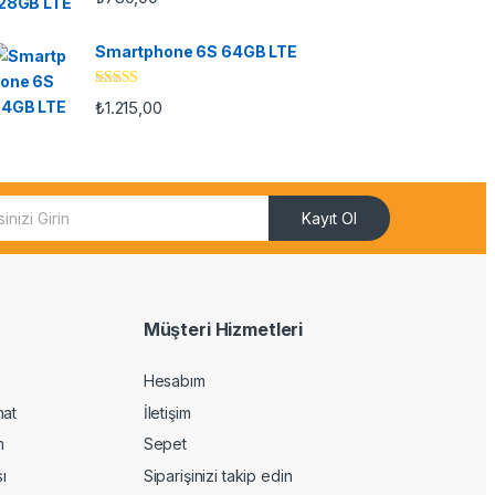
Smartphone 6S 64GB LTE
5 üzerinden
₺
1.215,00
4.33
oy aldı
Kayıt Ol
Müşteri Hizmetleri
Hesabım
mat
İletişim
m
Sepet
sı
Siparişinizi takip edin