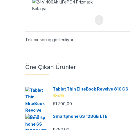
Tek bir sonuç gösteriliyor
Öne Çıkan Ürünler
Tablet Thin EliteBook Revolve 810 G6
5 üzerinden
₺
1.300,00
4.33
oy aldı
Smartphone 6S 128GB LTE
₺
780,00