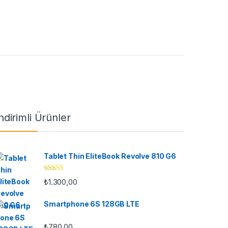
ndirimli Ürünler
Tablet Thin EliteBook Revolve 810 G6
5 üzerinden
₺
1.300,00
4.33
oy aldı
Smartphone 6S 128GB LTE
₺
780,00