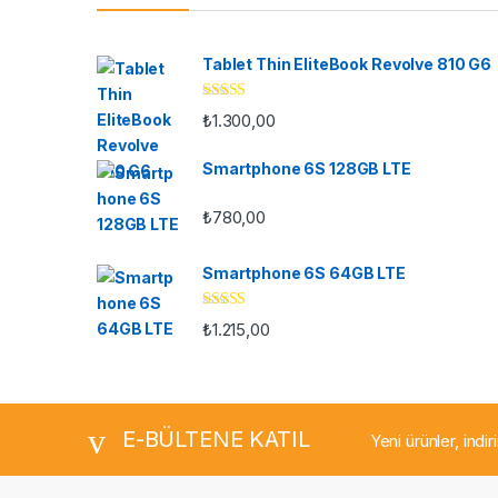
Tablet Thin EliteBook Revolve 810 G6
5 üzerinden
₺
1.300,00
4.33
oy aldı
Smartphone 6S 128GB LTE
₺
780,00
Smartphone 6S 64GB LTE
5 üzerinden
₺
1.215,00
4.33
oy aldı
E-BÜLTENE KATIL
Yeni ürünler, indi