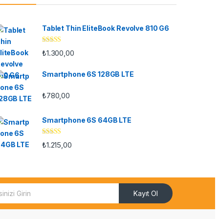
Tablet Thin EliteBook Revolve 810 G6
5 üzerinden
₺
1.300,00
4.33
oy aldı
Smartphone 6S 128GB LTE
₺
780,00
Smartphone 6S 64GB LTE
5 üzerinden
₺
1.215,00
4.33
oy aldı
Kayıt Ol