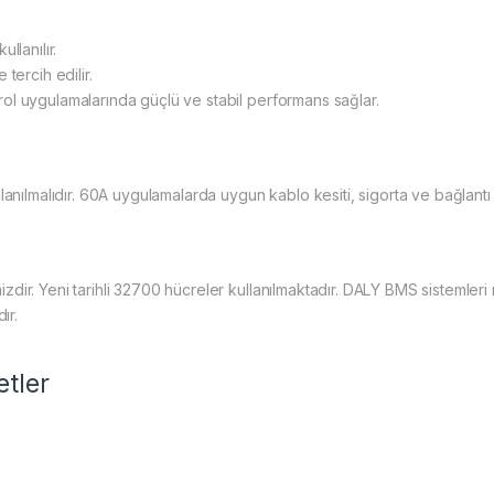
llanılır.
tercih edilir.
ol uygulamalarında güçlü ve stabil performans sağlar.
anılmalıdır. 60A uygulamalarda uygun kablo kesiti, sigorta ve bağlantı e
ir. Yeni tarihli 32700 hücreler kullanılmaktadır. DALY BMS sistemleri 
ır.
etler