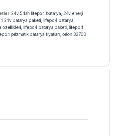
etler:
24v 54ah lifepo4 batarya
,
24v enerji
o4 24v batarya paketi
,
lifepo4 batarya
,
 özellikleri
,
lifepo4 batarya paketi
,
lifepo4
fepo4 prizmatik batarya fiyatları
,
orion 32700