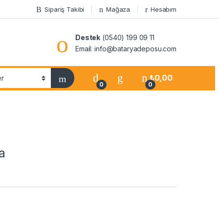
Sipariş Takibi
Mağaza
Hesabım
Destek
(0540) 199 09 11
Email: info@bataryadeposu.com
₺
0,00
0
0
a