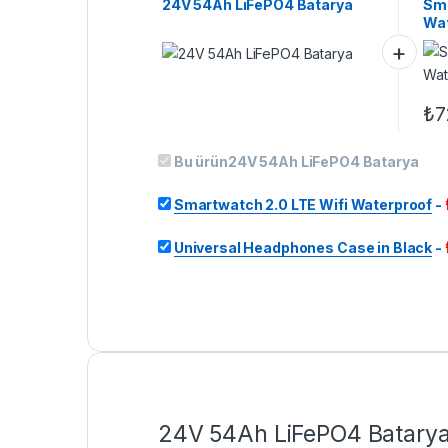
24V 54Ah LiFePO4 Batarya
Sma
Wat
₺
7
Bu ürün
24V 54Ah LiFePO4 Batarya
Smartwatch 2.0 LTE Wifi Waterproof
-
Universal Headphones Case in Black
-
24V 54Ah LiFePO4 Batarya