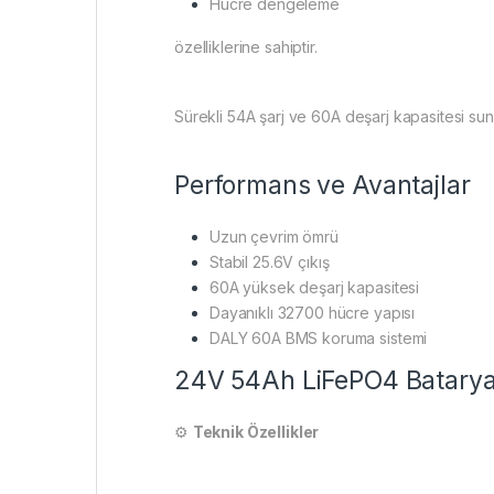
Hücre dengeleme
özelliklerine sahiptir.
Sürekli 54A şarj ve 60A deşarj kapasitesi su
Performans ve Avantajlar
Uzun çevrim ömrü
Stabil 25.6V çıkış
60A yüksek deşarj kapasitesi
Dayanıklı 32700 hücre yapısı
DALY 60A BMS koruma sistemi
24V 54Ah LiFePO4 Batarya T
⚙️
Teknik Özellikler