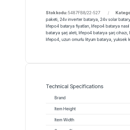
Stok kodu:
5487FB8/22-527
Katego
paketi
,
24v inverter batarya
,
24v solar batar
lifepo4 batarya fiyatları
,
lifepo4 batarya nasıl 
batarya şarj aleti
,
lifepo4 batarya şarj cihazı
,
lifepo4
,
uzun omurlu lityum batarya
,
yuksek k
Technical Specifications
Brand
Item Height
Item Width