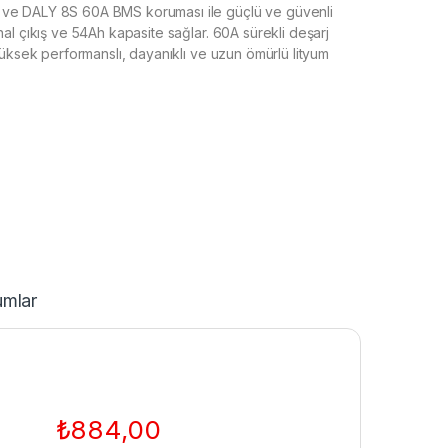
 ve DALY 8S 60A BMS koruması ile güçlü ve güvenli
al çıkış ve 54Ah kapasite sağlar. 60A sürekli deşarj
yüksek performanslı, dayanıklı ve uzun ömürlü lityum
umlar
₺
884,00