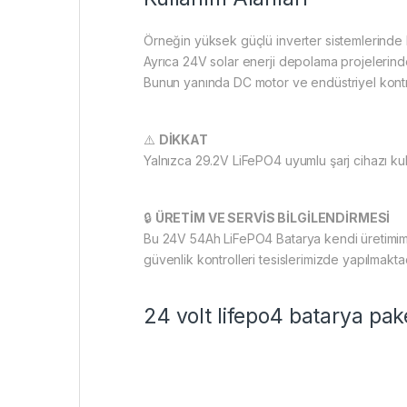
Örneğin yüksek güçlü inverter sistemlerinde ku
Ayrıca 24V solar enerji depolama projelerinde 
Bunun yanında DC motor ve endüstriyel kontr
⚠️
DİKKAT
Yalnızca 29.2V LiFePO4 uyumlu şarj cihazı kull
🔒
ÜRETİM VE SERVİS BİLGİLENDİRMESİ
Bu 24V 54Ah LiFePO4 Batarya kendi üretimimizd
güvenlik kontrolleri tesislerimizde yapılmaktad
24 volt lifepo4 batarya pak