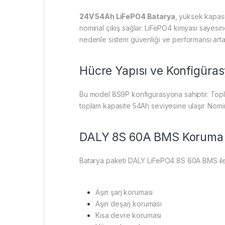
24V 54Ah LiFePO4 Batarya
, yüksek kapasi
nominal çıkış sağlar. LiFePO4 kimyası sayesind
nedenle sistem güvenliği ve performansı arta
Hücre Yapısı ve Konfigüra
Bu model 8S9P konfigürasyona sahiptir. Topl
toplam kapasite 54Ah seviyesine ulaşır. Nomina
DALY 8S 60A BMS Koruma 
Batarya paketi DALY LiFePO4 8S 60A BMS ile 
Aşırı şarj koruması
Aşırı deşarj koruması
Kısa devre koruması