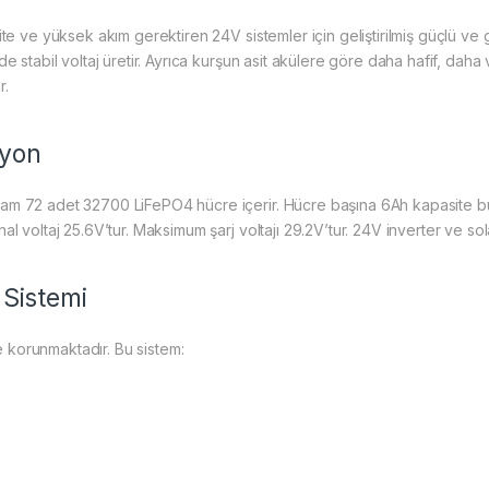
te ve yüksek akım gerektiren 24V sistemler için geliştirilmiş güçlü ve 
e stabil voltaj üretir. Ayrıca kurşun asit akülere göre daha hafif, dah
r.
syon
am 72 adet 32700 LiFePO4 hücre içerir. Hücre başına 6Ah kapasite bu
l voltaj 25.6V’tur. Maksimum şarj voltajı 29.2V’tur. 24V inverter ve so
Sistemi
korunmaktadır. Bu sistem: