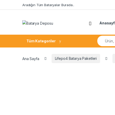
Skip to navigation
Skip to content
Aradığın Tüm Bataryalar Burada..
Open
Anasayf
Search fo
Tüm Kategoriler
Ana Sayfa
Lifepo4 Batarya Paketleri