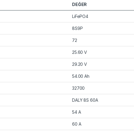
DEĞER
LiFePO4
8S9P
72
25.60 V
29.20 V
54.00 Ah
32700
DALY 8S 60A
54 A
60 A