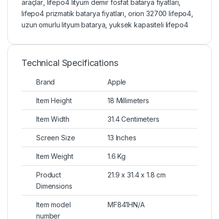
araçlar
,
lifepo4 lityum demir fosfat batarya fiyatları
,
lifepo4 prizmatik batarya fiyatları
,
orion 32700 lifepo4
,
uzun omurlu lityum batarya
,
yuksek kapasiteli lifepo4
Technical Specifications
Brand
Apple
Item Height
18 Millimeters
Item Width
31.4 Centimeters
Screen Size
13 Inches
Item Weight
1.6 Kg
Product
21.9 x 31.4 x 1.8 cm
Dimensions
Item model
MF841HN/A
number