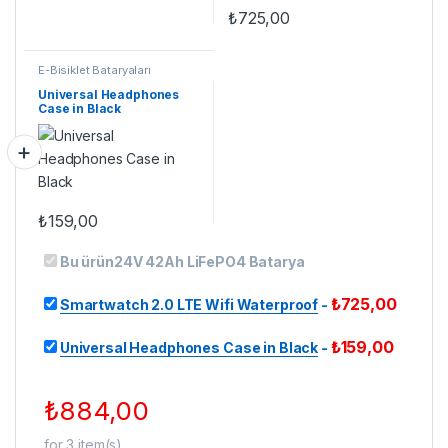
₺
725,00
E-Bisiklet Bataryaları
Universal Headphones
Case in Black
₺
159,00
Bu ürün
24V 42Ah LiFePO4 Batarya
₺
725,00
Smartwatch 2.0 LTE Wifi Waterproof
-
₺
159,00
Universal Headphones Case in Black
-
₺
884,00
for
3
item(s)