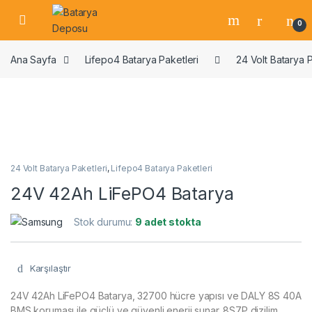
Skip to navigation
Skip to content
Open
0
Ana Sayfa
Lifepo4 Batarya Paketleri
24 Volt Batarya P
24 Volt Batarya Paketleri
,
Lifepo4 Batarya Paketleri
24V 42Ah LiFePO4 Batarya
Stok durumu:
9 adet stokta
Karşılaştır
24V 42Ah LiFePO4 Batarya, 32700 hücre yapısı ve DALY 8S 40A
BMS koruması ile güçlü ve güvenli enerji sunar. 8S7P dizilim