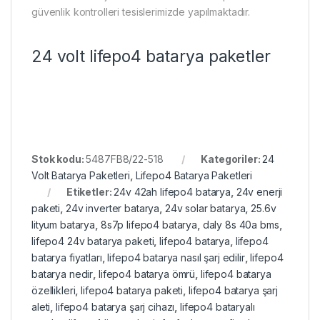
güvenlik kontrolleri tesislerimizde yapılmaktadır.
24 volt lifepo4 batarya paketler
Stok kodu:
5487FB8/22-518
Kategoriler:
24
Volt Batarya Paketleri
,
Lifepo4 Batarya Paketleri
Etiketler:
24v 42ah lifepo4 batarya
,
24v enerji
paketi
,
24v inverter batarya
,
24v solar batarya
,
25.6v
lityum batarya
,
8s7p lifepo4 batarya
,
daly 8s 40a bms
,
lifepo4 24v batarya paketi
,
lifepo4 batarya
,
lifepo4
batarya fiyatları
,
lifepo4 batarya nasıl şarj edilir
,
lifepo4
batarya nedir
,
lifepo4 batarya ömrü
,
lifepo4 batarya
özellikleri
,
lifepo4 batarya paketi
,
lifepo4 batarya şarj
aleti
,
lifepo4 batarya şarj cihazı
,
lifepo4 bataryalı