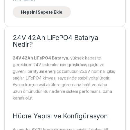
Hepsini Sepete Ekle
24V 42Ah LiFePO4 Batarya
Nedir?
24V 42Ah LiFePO4 Batarya
, yüksek kapasite
gerektiren 24V sistemler için geliştirilmiş güçlü ve
güvenli bir lityum enerji çözümüdür. 25.6V nominal çıkış
sağlar. LiFePO4 kimyası sayesinde stabil voltaj üretir.
Ayrıca kurşun asit akülere göre daha hafif ve daha
uzun ömürlüdür. Bu nedenle sistem performansı daha
kararlı olur.
Hücre Yapısı ve Konfigürasyon
Bu model 8S7P konfigürasyona sahiptir. Toplam 56