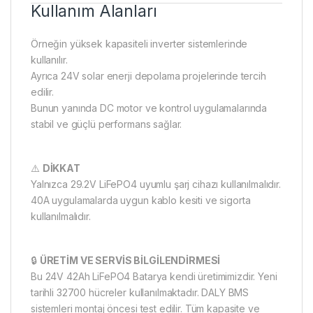
Kullanım Alanları
Örneğin yüksek kapasiteli inverter sistemlerinde
kullanılır.
Ayrıca 24V solar enerji depolama projelerinde tercih
edilir.
Bunun yanında DC motor ve kontrol uygulamalarında
stabil ve güçlü performans sağlar.
⚠️
DİKKAT
Yalnızca 29.2V LiFePO4 uyumlu şarj cihazı kullanılmalıdır.
40A uygulamalarda uygun kablo kesiti ve sigorta
kullanılmalıdır.
🔒
ÜRETİM VE SERVİS BİLGİLENDİRMESİ
Bu 24V 42Ah LiFePO4 Batarya kendi üretimimizdir. Yeni
tarihli 32700 hücreler kullanılmaktadır. DALY BMS
sistemleri montaj öncesi test edilir. Tüm kapasite ve