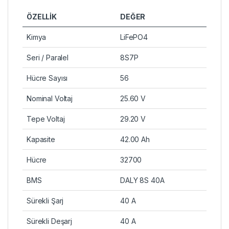
ÖZELLİK
DEĞER
Kimya
LiFePO4
Seri / Paralel
8S7P
Hücre Sayısı
56
Nominal Voltaj
25.60 V
Tepe Voltaj
29.20 V
Kapasite
42.00 Ah
Hücre
32700
BMS
DALY 8S 40A
Sürekli Şarj
40 A
Sürekli Deşarj
40 A