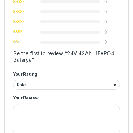
0
0
0
0
0
Be the first to review “24V 42Ah LiFePO4
Batarya”
Your Rating
Your Review